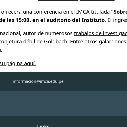
tt ofrecerá una conferencia en el IMCA titulada
"Sobre
de las 15:00, en el auditorio del Instituto
. El ingr
ernacional, autor de numerosos
trabajos de investiga
onjetura débil de Goldbach. Entre otros galardones 
.
 su página aquí.
informacion@imca.edu.pe
Links