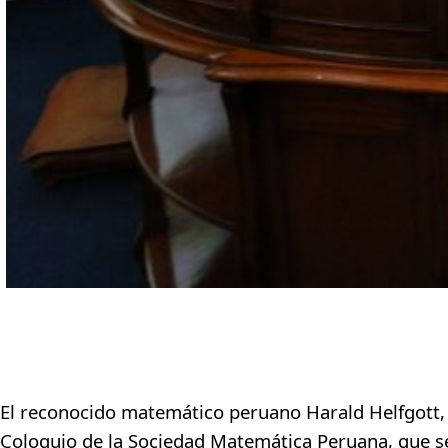
Visita académica en el marco del Coloquio
El reconocido matemático peruano Harald Helfgott, i
Coloquio de la Sociedad Matemática Peruana
, que s