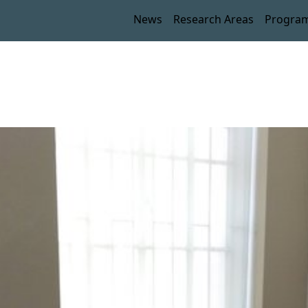
News
Research Areas
Progra
CA