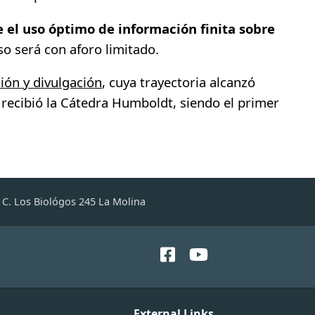
 el uso óptimo de información finita sobre
eso será con aforo limitado.
ción y divulgación
, cuya trayectoria alcanzó
recibió la Cátedra Humboldt, siendo el primer
C. Los Biológos 245 La Molina
External Links