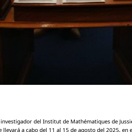
 SMP.
nvestigador del Institut de Mathématiques de Jussie
e llevará a cabo
del 11 al 15 de agosto del 2025
, en