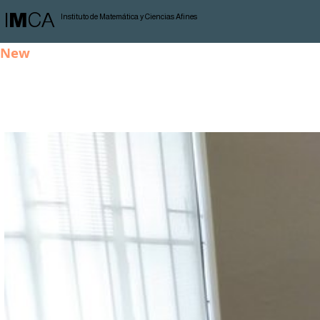
I
M
CA
Instituto de Matemática y Ciencias Afines
New
Harald Helfgott regresa al IM